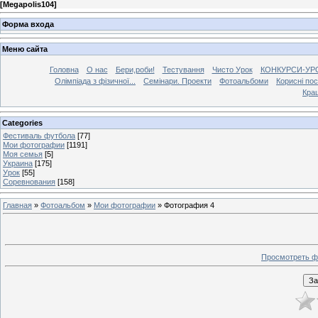
[
Megapolis104
]
Форма входа
Меню сайта
Головна
О нас
Бери,роби!
Тестування
Чисто Урок
КОНКУРСИ-УР
Олімпіада з фізичної...
Семінари. Проекти
Фотоальбоми
Корисні по
Кра
Categories
Фестиваль футбола
[77]
Мои фотографии
[1191]
Моя семья
[5]
Украина
[175]
Урок
[55]
Соревнования
[158]
Главная
»
Фотоальбом
»
Мои фотографии
» Фотография 4
Просмотреть ф