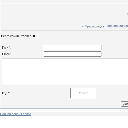
« Предыдущая
|
481
482
483
4
Всего комментариев
:
0
Имя *:
Email *:
Код *:
Полная версия сайта