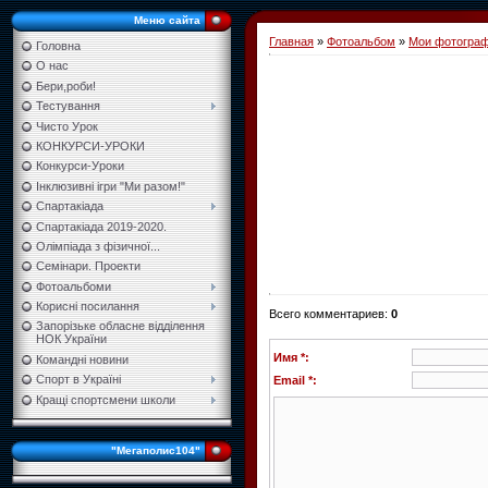
Меню сайта
Главная
»
Фотоальбом
»
Мои фотогра
Головна
О нас
Бери,роби!
Тестування
Чисто Урок
КОНКУРСИ-УРОКИ
Конкурси-Уроки
Інклюзивні ігри "Ми разом!"
Спартакіада
Спартакіада 2019-2020.
Олімпіада з фізичної...
Семінари. Проекти
Фотоальбоми
Корисні посилання
Всего комментариев
:
0
Запорізьке обласне відділення
НОК України
Имя *:
Командні новини
Спорт в Україні
Email *:
Кращі спортсмени школи
"Мегаполис104"