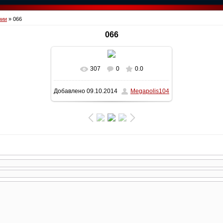
фии
» 066
066
307
0
0.0
В реальном размере
1600x1200
/
Добавлено
09.10.2014
Megapolis104
326.8Kb