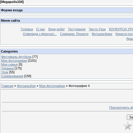
[
Megapolis104
]
Форма входа
Меню сайта
Головна
О нас
Бери,роби!
Тестування
Чисто Урок
КОНКУРСИ-УР
Олімпіада з фізичної...
Семінари. Проекти
Фотоальбоми
Корисні по
Кра
Categories
Фестиваль футбола
[77]
Мои фотографии
[1191]
Моя семья
[5]
Украина
[175]
Урок
[55]
Соревнования
[158]
Главная
»
Фотоальбом
»
Мои фотографии
» Фотография 4
Просмотреть ф