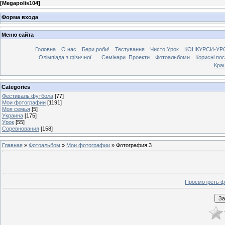
[
Megapolis104
]
Форма входа
Меню сайта
Головна
О нас
Бери,роби!
Тестування
Чисто Урок
КОНКУРСИ-УР
Олімпіада з фізичної...
Семінари. Проекти
Фотоальбоми
Корисні по
Кра
Categories
Фестиваль футбола
[77]
Мои фотографии
[1191]
Моя семья
[5]
Украина
[175]
Урок
[55]
Соревнования
[158]
Главная
»
Фотоальбом
»
Мои фотографии
» Фотография 3
Просмотреть ф