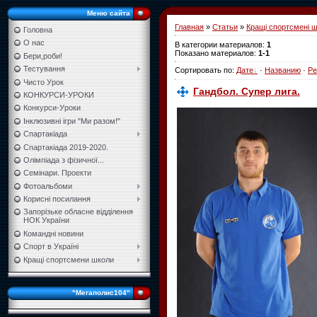
Меню сайта
Главная
»
Статьи
»
Кращі спортсмені 
Головна
О нас
В категории материалов
:
1
Показано материалов
:
1-1
Бери,роби!
Тестування
Сортировать по
:
Дате
·
Названию
·
Ре
Чисто Урок
Гандбол. Супер лига.
КОНКУРСИ-УРОКИ
Конкурси-Уроки
Інклюзивні ігри "Ми разом!"
Спартакіада
Спартакіада 2019-2020.
Олімпіада з фізичної...
Семінари. Проекти
Фотоальбоми
Корисні посилання
Запорізьке обласне відділення
НОК України
Командні новини
Спорт в Україні
Кращі спортсмени школи
"Мегаполис104"