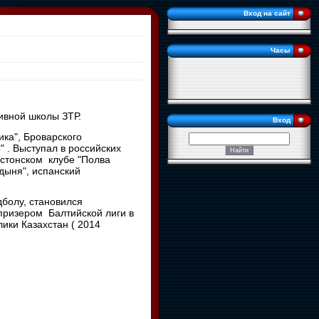
Вход на сайт
Часы
тивной школы ЗТР.
Вход
ика", Броварского
 . Выступал в российских
Эстонском клубе "Полва
Гдыня", испанский
болу, становился
ризером Балтийской лиги в
ики Казахстан ( 2014