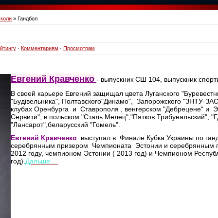
школи
» Гандбол
йтингу
·
Комментариям
·
Просмотрам
Евгений Кравченко
-
выпускник СШ 104, выпускник спор
В своей карьере Евгений защищал цвета Луганского "Буревестн
"Будівельника", Полтавского"Динамо", Запорожского "ЗНТУ-ЗАС"
клубах Оренбурга и Ставрополя , венгерском "Дебрецене" и 
Сервити", в польском "Сталь Мелец","Пятков Трибунальский", "
"Лансарот",беларусский "Гомель".
Евгений Кравченко
выступал в Финале Кубка Украины по ганд
серебрянным призером Чемпионата Эстонии и серебрянным п
2012 году, чемпионом Эстонии ( 2013 год) и Чемпионом Республ
год).
Дальше....