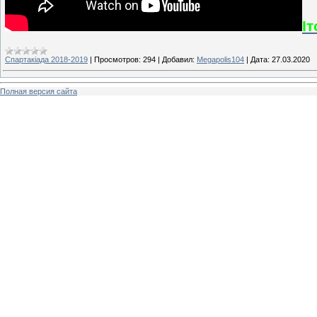
Іт
Спартакіада 2018-2019
|
Просмотров:
294
|
Добавил:
Megapolis104
|
Дата:
27.03.2020
Полная версия сайта