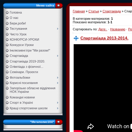
Меню сайта
Главная
»
Статьи
»
Спартакіада
» Спар
Головна
О нас
В категории материалов
:
1
Показано материалов
:
1-1
Бери,роби!
Тестування
Сортировать по
:
Дате
·
Названию
·
Ре
Чисто Урок
Спартакіада 2013-2014.
КОНКУРСИ-УРОКИ
Конкурси-Уроки
Інклюзивні ігри "Ми разом!"
Спартакіада
Спартакіада 2019-2020.
Олімпіада з фізичної...
Семінари. Проекти
Фотоальбоми
Корисні посилання
Запорізьке обласне відділення
НОК України
Командні новини
Спорт в Україні
Кращі спортсмени школи
"Мегаполис104"