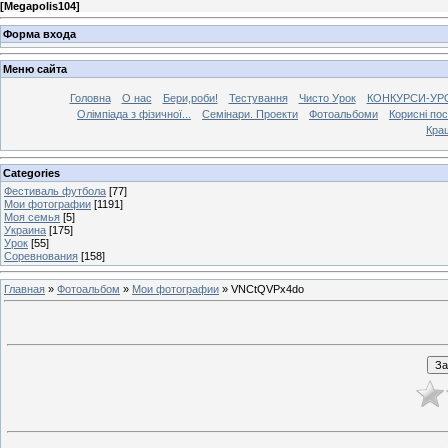
[
Megapolis104
]
Форма входа
Меню сайта
Головна
О нас
Бери,роби!
Тестування
Чисто Урок
КОНКУРСИ-УР
Олімпіада з фізичної...
Семінари. Проекти
Фотоальбоми
Корисні по
Кра
Categories
Фестиваль футбола
[77]
Мои фотографии
[1191]
Моя семья
[5]
Украина
[175]
Урок
[55]
Соревнования
[158]
Главная
»
Фотоальбом
»
Мои фотографии
» VNCtQVPx4do