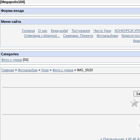
[
Megapolis104
]
Форма входа
Меню сайта
Головна
О нас
Бери,роби!
Тестування
Чисто Урок
КОНКУРСИ-УР
Олімпіада з фізичної...
Семінари. Проекти
Фотоальбоми
Корисні по
Кра
Categories
Фото с урока
[55]
Главная
»
Фотоальбом
»
Урок
»
Фото с урока
» IMG_5520
« Предыдущая
|
45
46
4