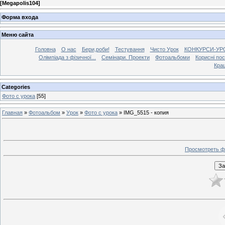
[
Megapolis104
]
Форма входа
Меню сайта
Головна
О нас
Бери,роби!
Тестування
Чисто Урок
КОНКУРСИ-УР
Олімпіада з фізичної...
Семінари. Проекти
Фотоальбоми
Корисні по
Кра
Categories
Фото с урока
[55]
Главная
»
Фотоальбом
»
Урок
»
Фото с урока
» IMG_5515 - копия
Просмотреть ф