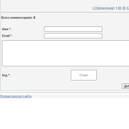
« Предыдущая
|
45
46
4
Всего комментариев
:
0
Имя *:
Email *:
Код *:
Полная версия сайта