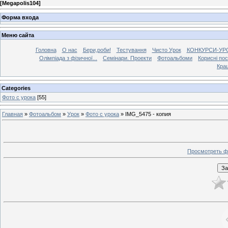
[
Megapolis104
]
Форма входа
Меню сайта
Головна
О нас
Бери,роби!
Тестування
Чисто Урок
КОНКУРСИ-УР
Олімпіада з фізичної...
Семінари. Проекти
Фотоальбоми
Корисні по
Кра
Categories
Фото с урока
[55]
Главная
»
Фотоальбом
»
Урок
»
Фото с урока
» IMG_5475 - копия
Просмотреть ф