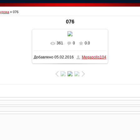
 урока
» 076
076
361
0
0.0
В реальном размере
1600x900
/
Добавлено
05.02.2016
Megapolis104
208.7Kb