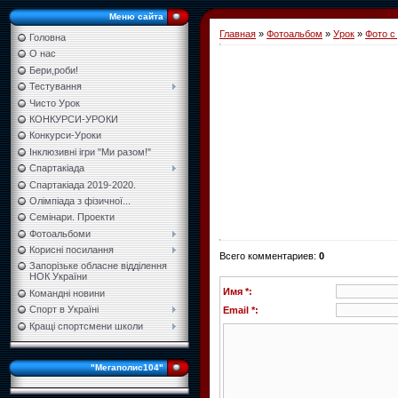
Меню сайта
Главная
»
Фотоальбом
»
Урок
»
Фото с
Головна
О нас
Бери,роби!
Тестування
Чисто Урок
КОНКУРСИ-УРОКИ
Конкурси-Уроки
Інклюзивні ігри "Ми разом!"
Спартакіада
Спартакіада 2019-2020.
Олімпіада з фізичної...
Семінари. Проекти
Фотоальбоми
Корисні посилання
Всего комментариев
:
0
Запорізьке обласне відділення
НОК України
Имя *:
Командні новини
Спорт в Україні
Email *:
Кращі спортсмени школи
"Мегаполис104"