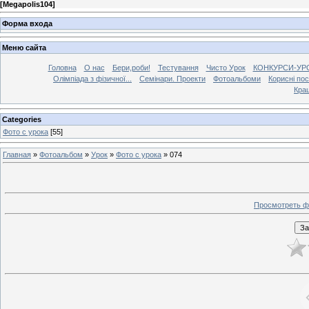
[
Megapolis104
]
Форма входа
Меню сайта
Головна
О нас
Бери,роби!
Тестування
Чисто Урок
КОНКУРСИ-УР
Олімпіада з фізичної...
Семінари. Проекти
Фотоальбоми
Корисні по
Кра
Categories
Фото с урока
[55]
Главная
»
Фотоальбом
»
Урок
»
Фото с урока
» 074
Просмотреть ф