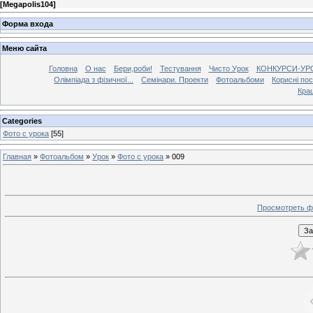
[
Megapolis104
]
Форма входа
Меню сайта
Головна
О нас
Бери,роби!
Тестування
Чисто Урок
КОНКУРСИ-УР
Олімпіада з фізичної...
Семінари. Проекти
Фотоальбоми
Корисні по
Кра
Categories
Фото с урока
[55]
Главная
»
Фотоальбом
»
Урок
»
Фото с урока
» 009
Просмотреть ф