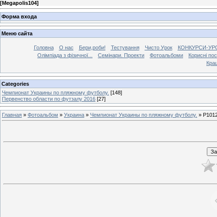
[
Megapolis104
]
Форма входа
Меню сайта
Головна
О нас
Бери,роби!
Тестування
Чисто Урок
КОНКУРСИ-УР
Олімпіада з фізичної...
Семінари. Проекти
Фотоальбоми
Корисні по
Кра
Categories
Чемпионат Украины по пляжному футболу.
[148]
Первенство области по футзалу 2016
[27]
Главная
»
Фотоальбом
»
Украина
»
Чемпионат Украины по пляжному футболу.
» P101