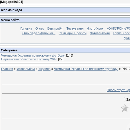
[
Megapolis104
]
Форма входа
Меню сайта
Головна
О нас
Бери,роби!
Тестування
Чисто Урок
КОНКУРСИ-УР
Олімпіада з фізичної...
Семінари. Проекти
Фотоальбоми
Корисні по
Кра
Categories
Чемпионат Украины по пляжному футболу.
[148]
Первенство области по футзалу 2016
[27]
Главная
»
Фотоальбом
»
Украина
»
Чемпионат Украины по пляжному футболу.
» P101
Просмотреть ф