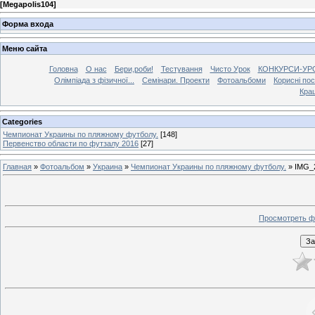
[
Megapolis104
]
Форма входа
Меню сайта
Головна
О нас
Бери,роби!
Тестування
Чисто Урок
КОНКУРСИ-УР
Олімпіада з фізичної...
Семінари. Проекти
Фотоальбоми
Корисні по
Кра
Categories
Чемпионат Украины по пляжному футболу.
[148]
Первенство области по футзалу 2016
[27]
Главная
»
Фотоальбом
»
Украина
»
Чемпионат Украины по пляжному футболу.
» IMG_
Просмотреть ф