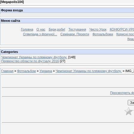
[
Megapolis104
]
Форма входа
Меню сайта
Головна
О нас
Бери,роби!
Тестування
Чисто Урок
КОНКУРСИ-УР
Олімпіада з фізичної...
Семінари. Проекти
Фотоальбоми
Корисні по
Кра
Categories
Чемпионат Украины по пляжному футболу.
[148]
Первенство области по футзалу 2016
[27]
Главная
»
Фотоальбом
»
Украина
»
Чемпионат Украины по пляжному футболу.
» IMG_
Просмотреть ф