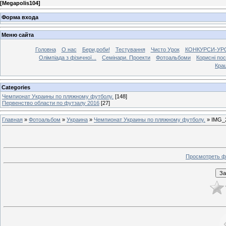
[
Megapolis104
]
Форма входа
Меню сайта
Головна
О нас
Бери,роби!
Тестування
Чисто Урок
КОНКУРСИ-УР
Олімпіада з фізичної...
Семінари. Проекти
Фотоальбоми
Корисні по
Кра
Categories
Чемпионат Украины по пляжному футболу.
[148]
Первенство области по футзалу 2016
[27]
Главная
»
Фотоальбом
»
Украина
»
Чемпионат Украины по пляжному футболу.
» IMG_
Просмотреть ф