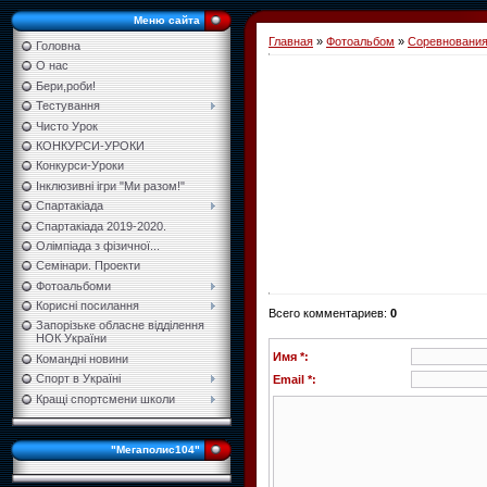
Меню сайта
Главная
»
Фотоальбом
»
Соревновани
Головна
О нас
Бери,роби!
Тестування
Чисто Урок
КОНКУРСИ-УРОКИ
Конкурси-Уроки
Інклюзивні ігри "Ми разом!"
Спартакіада
Спартакіада 2019-2020.
Олімпіада з фізичної...
Семінари. Проекти
Фотоальбоми
Корисні посилання
Всего комментариев
:
0
Запорізьке обласне відділення
НОК України
Имя *:
Командні новини
Спорт в Україні
Email *:
Кращі спортсмени школи
"Мегаполис104"