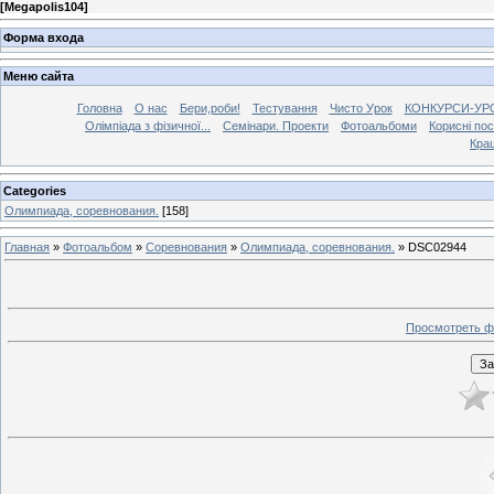
[
Megapolis104
]
Форма входа
Меню сайта
Головна
О нас
Бери,роби!
Тестування
Чисто Урок
КОНКУРСИ-УР
Олімпіада з фізичної...
Семінари. Проекти
Фотоальбоми
Корисні по
Кра
Categories
Олимпиада, соревнования.
[158]
Главная
»
Фотоальбом
»
Соревнования
»
Олимпиада, соревнования.
» DSC02944
Просмотреть ф