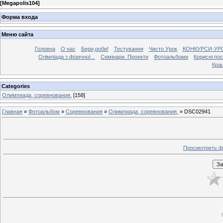
[
Megapolis104
]
Форма входа
Меню сайта
Головна
О нас
Бери,роби!
Тестування
Чисто Урок
КОНКУРСИ-УР
Олімпіада з фізичної...
Семінари. Проекти
Фотоальбоми
Корисні по
Кра
Categories
Олимпиада, соревнования.
[158]
Главная
»
Фотоальбом
»
Соревнования
»
Олимпиада, соревнования.
» DSC02941
Просмотреть ф