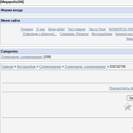
[
Megapolis104
]
Форма входа
Меню сайта
Головна
О нас
Бери,роби!
Тестування
Чисто Урок
КОНКУРСИ-УР
Олімпіада з фізичної...
Семінари. Проекти
Фотоальбоми
Корисні по
Кра
Categories
Олимпиада, соревнования.
[158]
Главная
»
Фотоальбом
»
Соревнования
»
Олимпиада, соревнования.
» DSC02735
Просмотреть ф