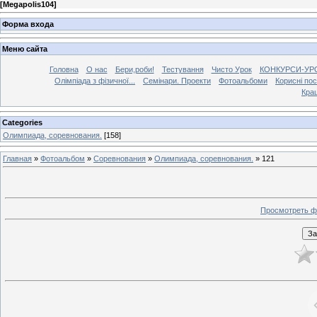
[
Megapolis104
]
Форма входа
Меню сайта
Головна
О нас
Бери,роби!
Тестування
Чисто Урок
КОНКУРСИ-УР
Олімпіада з фізичної...
Семінари. Проекти
Фотоальбоми
Корисні по
Кра
Categories
Олимпиада, соревнования.
[158]
Главная
»
Фотоальбом
»
Соревнования
»
Олимпиада, соревнования.
» 121
Просмотреть ф