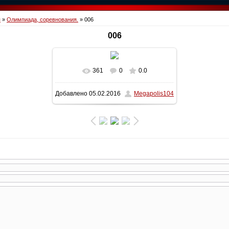
я
»
Олимпиада, соревнования.
» 006
006
361
0
0.0
В реальном размере
1600x1200
/
Добавлено
05.02.2016
Megapolis104
277.1Kb