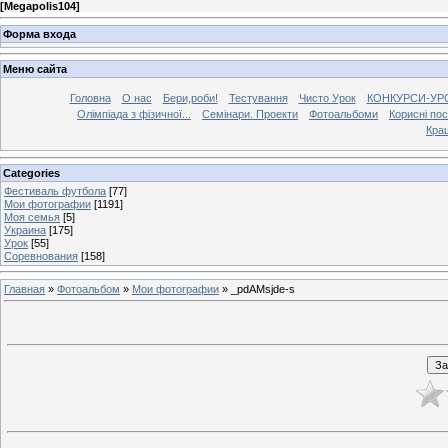
[
Megapolis104
]
Форма входа
Меню сайта
Головна
О нас
Бери,роби!
Тестування
Чисто Урок
КОНКУРСИ-УР
Олімпіада з фізичної...
Семінари. Проекти
Фотоальбоми
Корисні по
Кра
Categories
Фестиваль футбола
[77]
Мои фотографии
[1191]
Моя семья
[5]
Украина
[175]
Урок
[55]
Соревнования
[158]
Главная
»
Фотоальбом
»
Мои фотографии
» _pdAMsjde-s