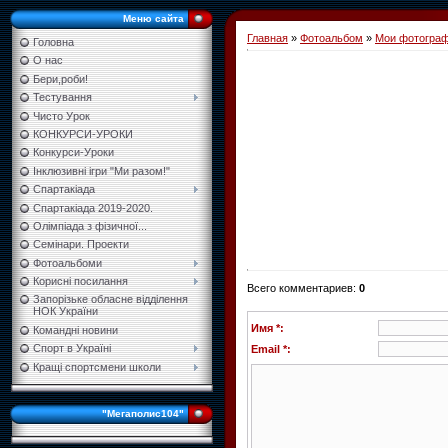
Меню сайта
Главная
»
Фотоальбом
»
Мои фотогра
Головна
О нас
Бери,роби!
Тестування
Чисто Урок
КОНКУРСИ-УРОКИ
Конкурси-Уроки
Інклюзивні ігри "Ми разом!"
Спартакіада
Спартакіада 2019-2020.
Олімпіада з фізичної...
Семінари. Проекти
Фотоальбоми
Корисні посилання
Всего комментариев
:
0
Запорізьке обласне відділення
НОК України
Имя *:
Командні новини
Спорт в Україні
Email *:
Кращі спортсмени школи
"Мегаполис104"