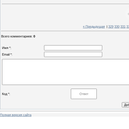
« Предыдущая
|
329
330
331
3
Всего комментариев
:
0
Имя *:
Email *:
Код *:
Полная версия сайта