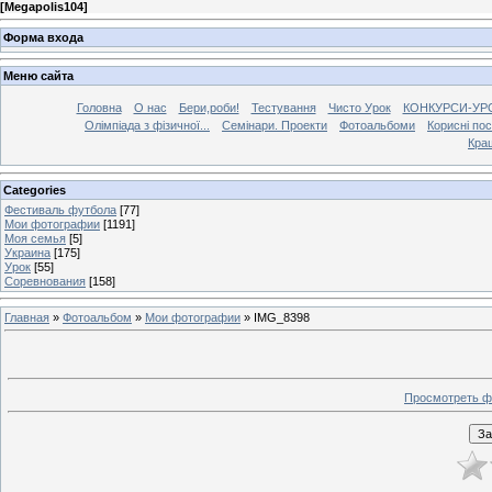
[
Megapolis104
]
Форма входа
Меню сайта
Головна
О нас
Бери,роби!
Тестування
Чисто Урок
КОНКУРСИ-УР
Олімпіада з фізичної...
Семінари. Проекти
Фотоальбоми
Корисні по
Кра
Categories
Фестиваль футбола
[77]
Мои фотографии
[1191]
Моя семья
[5]
Украина
[175]
Урок
[55]
Соревнования
[158]
Главная
»
Фотоальбом
»
Мои фотографии
» IMG_8398
Просмотреть ф