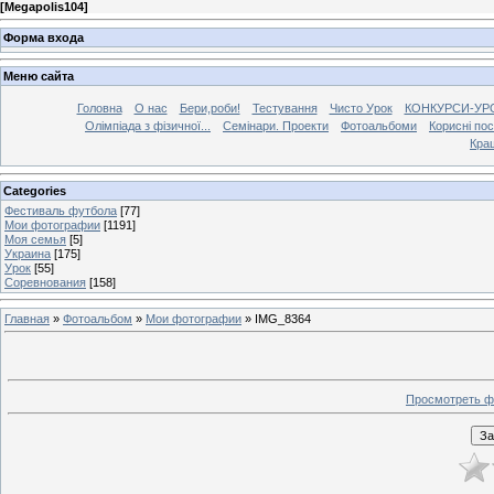
[
Megapolis104
]
Форма входа
Меню сайта
Головна
О нас
Бери,роби!
Тестування
Чисто Урок
КОНКУРСИ-УР
Олімпіада з фізичної...
Семінари. Проекти
Фотоальбоми
Корисні по
Кра
Categories
Фестиваль футбола
[77]
Мои фотографии
[1191]
Моя семья
[5]
Украина
[175]
Урок
[55]
Соревнования
[158]
Главная
»
Фотоальбом
»
Мои фотографии
» IMG_8364
Просмотреть ф