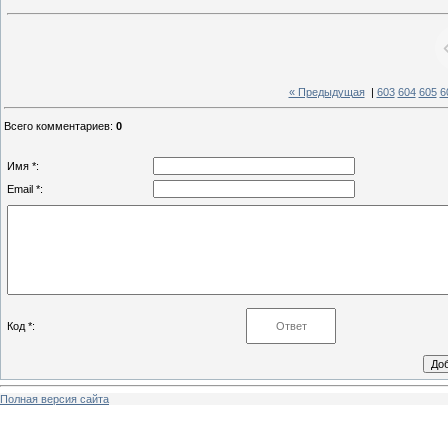
« Предыдущая
|
603
604
605
6
Всего комментариев
:
0
Имя *:
Email *:
Код *:
Полная версия сайта