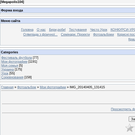
[
Megapolis104
]
Форма входа
Меню сайта
Головна
О нас
Бери,роби!
Тестування
Чисто Урок
КОНКУРСИ-УР
Олімпіада з фізичної...
Семінари. Проекти
Фотоальбоми
Корисні по
Кра
Categories
Фестиваль футбола
[77]
Мои фотографии
[1191]
Моя семья
[5]
Украина
[175]
Урок
[55]
Соревнования
[158]
Главная
»
Фотоальбом
»
Мои фотографии
» IMG_20140405_131415
Просмотреть ф