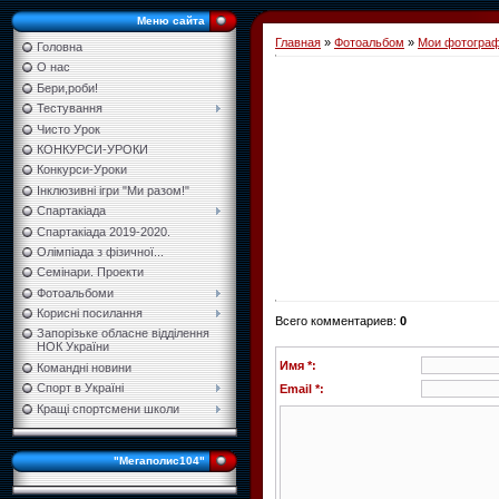
Меню сайта
Главная
»
Фотоальбом
»
Мои фотогра
Головна
О нас
Бери,роби!
Тестування
Чисто Урок
КОНКУРСИ-УРОКИ
Конкурси-Уроки
Інклюзивні ігри "Ми разом!"
Спартакіада
Спартакіада 2019-2020.
Олімпіада з фізичної...
Семінари. Проекти
Фотоальбоми
Корисні посилання
Всего комментариев
:
0
Запорізьке обласне відділення
НОК України
Имя *:
Командні новини
Спорт в Україні
Email *:
Кращі спортсмени школи
"Мегаполис104"