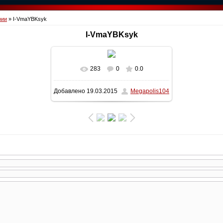
фии
» I-VmaYBKsyk
I-VmaYBKsyk
283
0
0.0
Добавлено
19.03.2015
Megapolis104