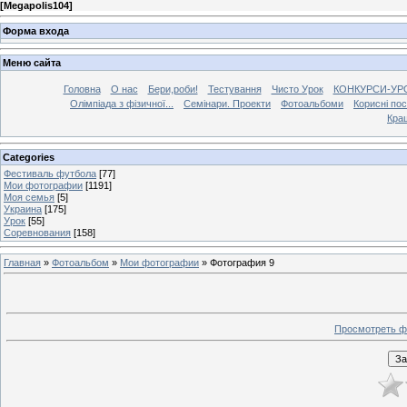
[
Megapolis104
]
Форма входа
Меню сайта
Головна
О нас
Бери,роби!
Тестування
Чисто Урок
КОНКУРСИ-УР
Олімпіада з фізичної...
Семінари. Проекти
Фотоальбоми
Корисні по
Кра
Categories
Фестиваль футбола
[77]
Мои фотографии
[1191]
Моя семья
[5]
Украина
[175]
Урок
[55]
Соревнования
[158]
Главная
»
Фотоальбом
»
Мои фотографии
» Фотография 9
Просмотреть ф