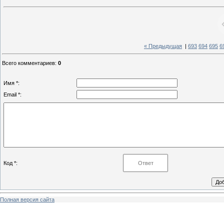
« Предыдущая
|
693
694
695
6
Всего комментариев
:
0
Имя *:
Email *:
Код *:
Полная версия сайта