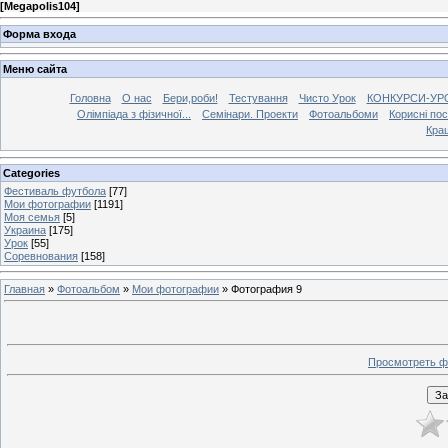
[
Megapolis104
]
Форма входа
Меню сайта
Головна
О нас
Бери,роби!
Тестування
Чисто Урок
КОНКУРСИ-УР
Олімпіада з фізичної...
Семінари. Проекти
Фотоальбоми
Корисні по
Кра
Categories
Фестиваль футбола
[77]
Мои фотографии
[1191]
Моя семья
[5]
Украина
[175]
Урок
[55]
Соревнования
[158]
Главная
»
Фотоальбом
»
Мои фотографии
» Фотография 9
Просмотреть ф