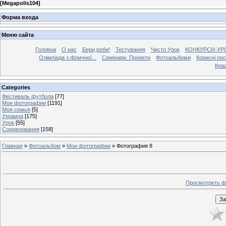
[
Megapolis104
]
Форма входа
Меню сайта
Головна
О нас
Бери,роби!
Тестування
Чисто Урок
КОНКУРСИ-УР
Олімпіада з фізичної...
Семінари. Проекти
Фотоальбоми
Корисні по
Кра
Categories
Фестиваль футбола
[77]
Мои фотографии
[1191]
Моя семья
[5]
Украина
[175]
Урок
[55]
Соревнования
[158]
Главная
»
Фотоальбом
»
Мои фотографии
» Фотография 8
Просмотреть ф