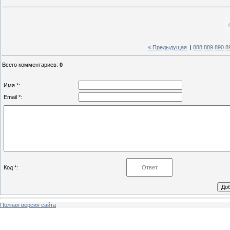
« Предыдущая
|
888
889
890
8
Всего комментариев
:
0
Имя *:
Email *:
Код *:
Полная версия сайта