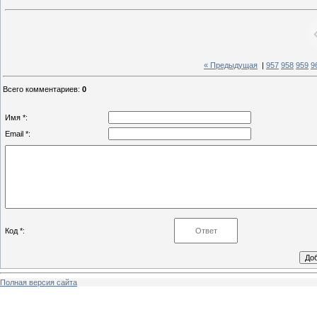
« Предыдущая
|
957
958
959
9
Всего комментариев
:
0
Имя *:
Email *:
Код *:
Полная версия сайта