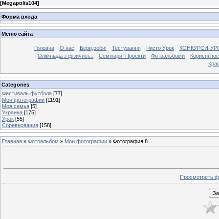
[
Megapolis104
]
Форма входа
Меню сайта
Головна
О нас
Бери,роби!
Тестування
Чисто Урок
КОНКУРСИ-УР
Олімпіада з фізичної...
Семінари. Проекти
Фотоальбоми
Корисні по
Кра
Categories
Фестиваль футбола
[77]
Мои фотографии
[1191]
Моя семья
[5]
Украина
[175]
Урок
[55]
Соревнования
[158]
Главная
»
Фотоальбом
»
Мои фотографии
» Фотография 8
Просмотреть ф