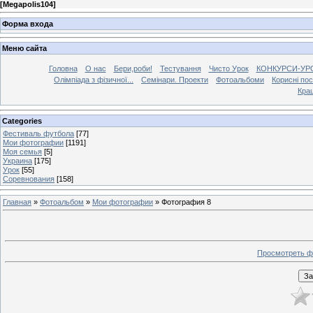
[
Megapolis104
]
Форма входа
Меню сайта
Головна
О нас
Бери,роби!
Тестування
Чисто Урок
КОНКУРСИ-УР
Олімпіада з фізичної...
Семінари. Проекти
Фотоальбоми
Корисні по
Кра
Categories
Фестиваль футбола
[77]
Мои фотографии
[1191]
Моя семья
[5]
Украина
[175]
Урок
[55]
Соревнования
[158]
Главная
»
Фотоальбом
»
Мои фотографии
» Фотография 8
Просмотреть ф