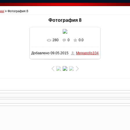
фии
» Фотография 8
Фотография 8
280
0
0.0
В реальном размере
1600x1200
/
Добавлено
09.05.2015
Megapolis104
427.7Kb