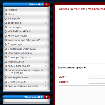
Меню сайта
Главная
»
Фотоальбом
»
Мои фотогра
Головна
О нас
Бери,роби!
Тестування
Чисто Урок
КОНКУРСИ-УРОКИ
Конкурси-Уроки
Інклюзивні ігри "Ми разом!"
Спартакіада
Спартакіада 2019-2020.
Олімпіада з фізичної...
Семінари. Проекти
Фотоальбоми
Корисні посилання
Всего комментариев
:
0
Запорізьке обласне відділення
НОК України
Имя *:
Командні новини
Спорт в Україні
Email *:
Кращі спортсмени школи
"Мегаполис104"