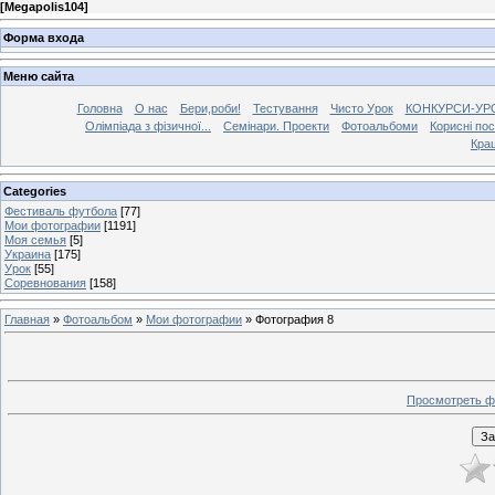
[
Megapolis104
]
Форма входа
Меню сайта
Головна
О нас
Бери,роби!
Тестування
Чисто Урок
КОНКУРСИ-УР
Олімпіада з фізичної...
Семінари. Проекти
Фотоальбоми
Корисні по
Кра
Categories
Фестиваль футбола
[77]
Мои фотографии
[1191]
Моя семья
[5]
Украина
[175]
Урок
[55]
Соревнования
[158]
Главная
»
Фотоальбом
»
Мои фотографии
» Фотография 8
Просмотреть ф