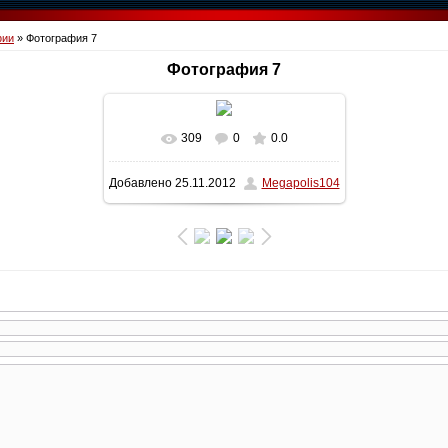
фии
» Фотография 7
Фотография 7
309
0
0.0
В реальном размере
1600x1200
/
Добавлено
25.11.2012
Megapolis104
162.9Kb