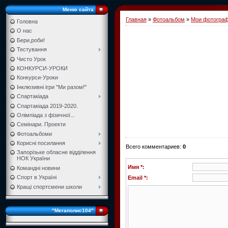
Меню сайта
Главная
»
Фотоальбом
»
Мои фотогра
Головна
О нас
Бери,роби!
Тестування
Чисто Урок
КОНКУРСИ-УРОКИ
Конкурси-Уроки
Інклюзивні ігри "Ми разом!"
Спартакіада
Спартакіада 2019-2020.
Олімпіада з фізичної...
Семінари. Проекти
Фотоальбоми
Корисні посилання
Всего комментариев
:
0
Запорізьке обласне відділення
НОК України
Имя *:
Командні новини
Спорт в Україні
Email *:
Кращі спортсмени школи
"Мегаполис104"