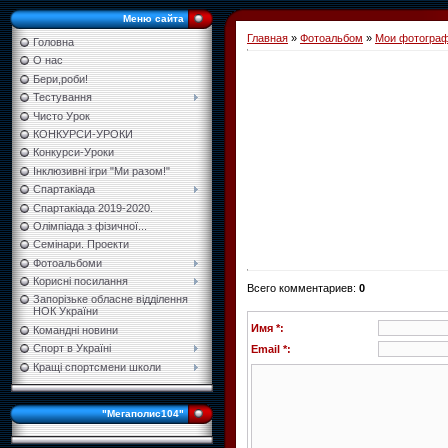
Меню сайта
Главная
»
Фотоальбом
»
Мои фотогра
Головна
О нас
Бери,роби!
Тестування
Чисто Урок
КОНКУРСИ-УРОКИ
Конкурси-Уроки
Інклюзивні ігри "Ми разом!"
Спартакіада
Спартакіада 2019-2020.
Олімпіада з фізичної...
Семінари. Проекти
Фотоальбоми
Корисні посилання
Всего комментариев
:
0
Запорізьке обласне відділення
НОК України
Имя *:
Командні новини
Спорт в Україні
Email *:
Кращі спортсмени школи
"Мегаполис104"