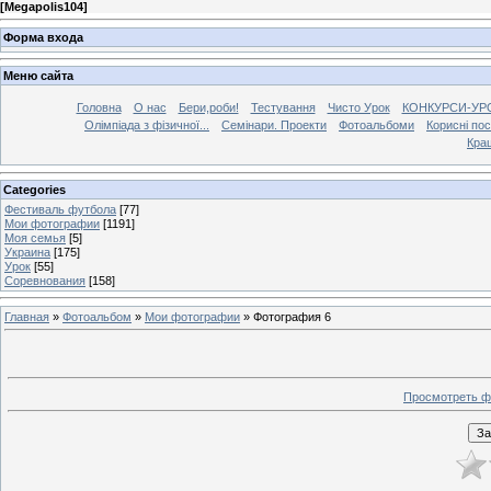
[
Megapolis104
]
Форма входа
Меню сайта
Головна
О нас
Бери,роби!
Тестування
Чисто Урок
КОНКУРСИ-УР
Олімпіада з фізичної...
Семінари. Проекти
Фотоальбоми
Корисні по
Кра
Categories
Фестиваль футбола
[77]
Мои фотографии
[1191]
Моя семья
[5]
Украина
[175]
Урок
[55]
Соревнования
[158]
Главная
»
Фотоальбом
»
Мои фотографии
» Фотография 6
Просмотреть ф