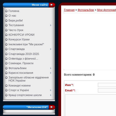
Меню сайта
Главная
»
Фотоальбом
»
Мои фотогра
Головна
О нас
Бери,роби!
Тестування
Чисто Урок
КОНКУРСИ-УРОКИ
Конкурси-Уроки
Інклюзивні ігри "Ми разом!"
Спартакіада
Спартакіада 2019-2020.
Олімпіада з фізичної...
Семінари. Проекти
Фотоальбоми
Корисні посилання
Всего комментариев
:
0
Запорізьке обласне відділення
НОК України
Имя *:
Командні новини
Спорт в Україні
Email *:
Кращі спортсмени школи
"Мегаполис104"