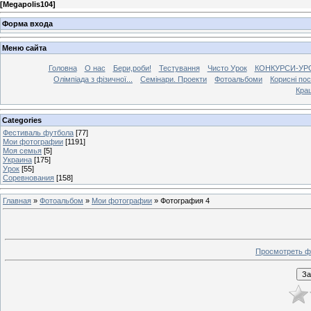
[
Megapolis104
]
Форма входа
Меню сайта
Головна
О нас
Бери,роби!
Тестування
Чисто Урок
КОНКУРСИ-УР
Олімпіада з фізичної...
Семінари. Проекти
Фотоальбоми
Корисні по
Кра
Categories
Фестиваль футбола
[77]
Мои фотографии
[1191]
Моя семья
[5]
Украина
[175]
Урок
[55]
Соревнования
[158]
Главная
»
Фотоальбом
»
Мои фотографии
» Фотография 4
Просмотреть ф