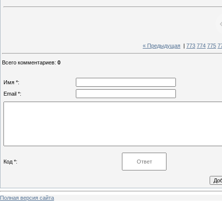
« Предыдущая
|
773
774
775
7
Всего комментариев
:
0
Имя *:
Email *:
Код *:
Полная версия сайта