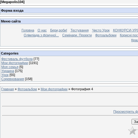
[
Megapolis104
]
Форма входа
Меню сайта
Головна
О нас
Бери,роби!
Тестування
Чисто Урок
КОНКУРСИ-УР
Олімпіада з фізичної...
Семінари. Проекти
Фотоальбоми
Корисні по
Кра
Categories
Фестиваль футбола
[77]
Мои фотографии
[1191]
Моя семья
[5]
Украина
[175]
Урок
[55]
Соревнования
[158]
Главная
»
Фотоальбом
»
Мои фотографии
» Фотография 4
Просмотреть ф