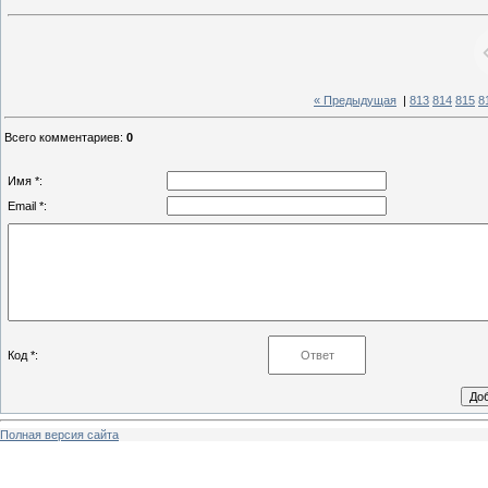
« Предыдущая
|
813
814
815
8
Всего комментариев
:
0
Имя *:
Email *:
Код *:
Полная версия сайта