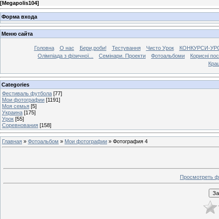
[
Megapolis104
]
Форма входа
Меню сайта
Головна
О нас
Бери,роби!
Тестування
Чисто Урок
КОНКУРСИ-УР
Олімпіада з фізичної...
Семінари. Проекти
Фотоальбоми
Корисні по
Кра
Categories
Фестиваль футбола
[77]
Мои фотографии
[1191]
Моя семья
[5]
Украина
[175]
Урок
[55]
Соревнования
[158]
Главная
»
Фотоальбом
»
Мои фотографии
» Фотография 4
Просмотреть ф