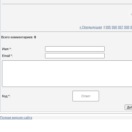
« Предыдущая
|
995
996
997
998
9
Всего комментариев
:
0
Имя *:
Email *:
Код *:
Полная версия сайта