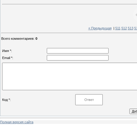
« Предыдущая
|
511
512
513
5
Всего комментариев
:
0
Имя *:
Email *:
Код *:
Полная версия сайта