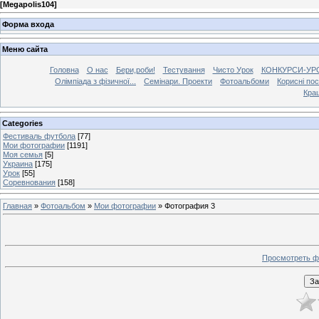
[
Megapolis104
]
Форма входа
Меню сайта
Головна
О нас
Бери,роби!
Тестування
Чисто Урок
КОНКУРСИ-УР
Олімпіада з фізичної...
Семінари. Проекти
Фотоальбоми
Корисні по
Кра
Categories
Фестиваль футбола
[77]
Мои фотографии
[1191]
Моя семья
[5]
Украина
[175]
Урок
[55]
Соревнования
[158]
Главная
»
Фотоальбом
»
Мои фотографии
» Фотография 3
Просмотреть ф