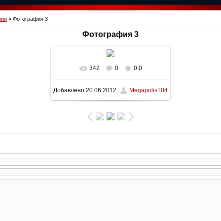
фии
» Фотография 3
Фотография 3
342
0
0.0
В реальном размере
1600x900
/
Добавлено
20.06.2012
Megapolis104
173.1Kb