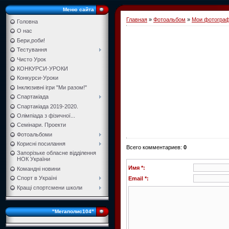
Меню сайта
Главная
»
Фотоальбом
»
Мои фотогра
Головна
О нас
Бери,роби!
Тестування
Чисто Урок
КОНКУРСИ-УРОКИ
Конкурси-Уроки
Інклюзивні ігри "Ми разом!"
Спартакіада
Спартакіада 2019-2020.
Олімпіада з фізичної...
Семінари. Проекти
Фотоальбоми
Корисні посилання
Всего комментариев
:
0
Запорізьке обласне відділення
НОК України
Имя *:
Командні новини
Спорт в Україні
Email *:
Кращі спортсмени школи
"Мегаполис104"