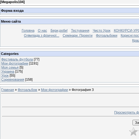
[
Megapolis104
]
Форма входа
Меню сайта
Головна
О нас
Бери,роби!
Тестування
Чисто Урок
КОНКУРСИ-УР
Олімпіада з фізичної...
Семінари. Проекти
Фотоальбоми
Корисні по
Кра
Categories
Фестиваль футбола
[77]
Мои фотографии
[1191]
Моя семья
[5]
Украина
[175]
Урок
[55]
Соревнования
[158]
Главная
»
Фотоальбом
»
Мои фотографии
» Фотография 3
Просмотреть ф