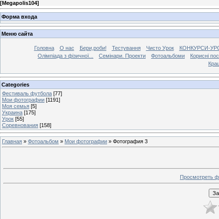
[
Megapolis104
]
Форма входа
Меню сайта
Головна
О нас
Бери,роби!
Тестування
Чисто Урок
КОНКУРСИ-УР
Олімпіада з фізичної...
Семінари. Проекти
Фотоальбоми
Корисні по
Кра
Categories
Фестиваль футбола
[77]
Мои фотографии
[1191]
Моя семья
[5]
Украина
[175]
Урок
[55]
Соревнования
[158]
Главная
»
Фотоальбом
»
Мои фотографии
» Фотография 3
Просмотреть ф