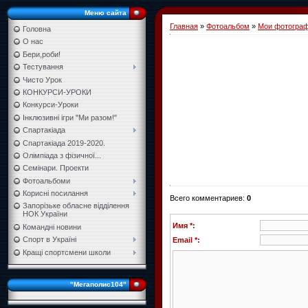
Меню сайта
Главная
»
Фотоальбом
»
Мои фотогра
Головна
О нас
Бери,роби!
Тестування
Чисто Урок
КОНКУРСИ-УРОКИ
Конкурси-Уроки
Інклюзивні ігри "Ми разом!"
Спартакіада
Спартакіада 2019-2020.
Олімпіада з фізичної...
Семінари. Проекти
Фотоальбоми
Корисні посилання
Всего комментариев
:
0
Запорізьке обласне відділення
НОК України
Имя *:
Командні новини
Спорт в Україні
Email *:
Кращі спортсмени школи
"Мегаполис104"