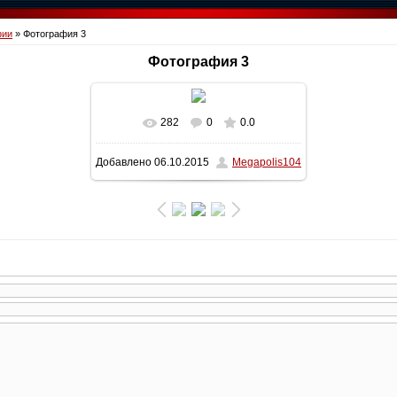
фии
» Фотография 3
Фотография 3
282
0
0.0
В реальном размере
1600x1200
/
Добавлено
06.10.2015
Megapolis104
211.9Kb